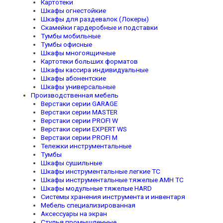
Картотеки
Шкафы огнестойкие
Шкафы для раздевалок (Локеры)
Скамейки гардеробные и подставки
Тумбы мобильные
Тумбы офисные
Шкафы многоящичные
Картотеки больших форматов
Шкафы кассира индивидуальные
Шкафы абонентские
Шкафы универсальные
Производственная мебель
Верстаки серии GARAGE
Верстаки серии MASTER
Верстаки серии PROFI W
Верстаки серии EXPERT WS
Верстаки серии PROFI M
Тележки инструментальные
Тумбы
Шкафы сушильные
Шкафы инструментальные легкие TC
Шкафы инструментальные тяжелые AMH TC
Шкафы модульные тяжелые HARD
Системы хранения инструмента и инвентаря
Мебель специализированная
Аксессуары на экран
Стулья промышленные