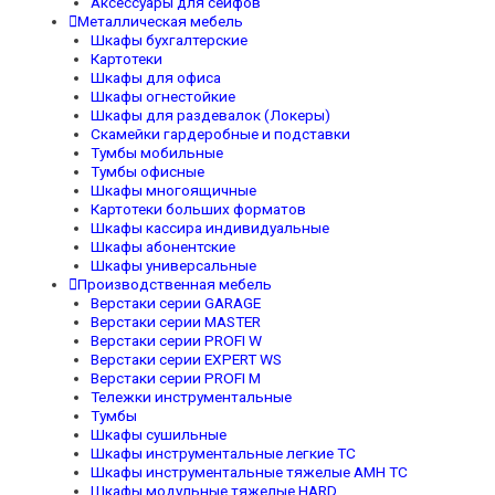
Аксессуары для сейфов
Металлическая мебель
Шкафы бухгалтерские
Картотеки
Шкафы для офиса
Шкафы огнестойкие
Шкафы для раздевалок (Локеры)
Скамейки гардеробные и подставки
Тумбы мобильные
Тумбы офисные
Шкафы многоящичные
Картотеки больших форматов
Шкафы кассира индивидуальные
Шкафы абонентские
Шкафы универсальные
Производственная мебель
Верстаки серии GARAGE
Верстаки серии MASTER
Верстаки серии PROFI W
Верстаки серии EXPERT WS
Верстаки серии PROFI M
Тележки инструментальные
Тумбы
Шкафы сушильные
Шкафы инструментальные легкие TC
Шкафы инструментальные тяжелые AMH TC
Шкафы модульные тяжелые HARD