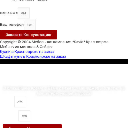
Ваше имя
Ваш телефон
Заказать Консультацию
Copyright © 2004 Мебельная компания *Savio* Красноярск -
Мебель из металла & Сейфы
Кухни в Красноярске на заказ
Шкафы купе в Красноярске на заказ
Scroll
Up
Заполните форму
В ближайшее время с Вами свяжется менеджер и ответит на
все интересующие вопросы
Ваше имя
Ваш телефон