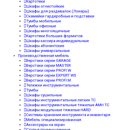
Картотеки
Шкафы огнестойкие
Шкафы для раздевалок (Локеры)
Скамейки гардеробные и подставки
Тумбы мобильные
Тумбы офисные
Шкафы многоящичные
Картотеки больших форматов
Шкафы кассира индивидуальные
Шкафы абонентские
Шкафы универсальные
Производственная мебель
Верстаки серии GARAGE
Верстаки серии MASTER
Верстаки серии PROFI W
Верстаки серии EXPERT WS
Верстаки серии PROFI M
Тележки инструментальные
Тумбы
Шкафы сушильные
Шкафы инструментальные легкие TC
Шкафы инструментальные тяжелые AMH TC
Шкафы модульные тяжелые HARD
Системы хранения инструмента и инвентаря
Мебель специализированная
Аксессуары на экран
Стулья промышленные