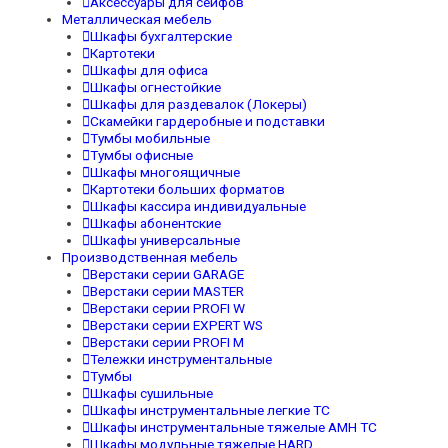
Аксессуары для сейфов
Металлическая мебель
Шкафы бухгалтерские
Картотеки
Шкафы для офиса
Шкафы огнестойкие
Шкафы для раздевалок (Локеры)
Скамейки гардеробные и подставки
Тумбы мобильные
Тумбы офисные
Шкафы многоящичные
Картотеки больших форматов
Шкафы кассира индивидуальные
Шкафы абонентские
Шкафы универсальные
Производственная мебель
Верстаки серии GARAGE
Верстаки серии MASTER
Верстаки серии PROFI W
Верстаки серии EXPERT WS
Верстаки серии PROFI M
Тележки инструментальные
Тумбы
Шкафы сушильные
Шкафы инструментальные легкие TC
Шкафы инструментальные тяжелые AMH TC
Шкафы модульные тяжелые HARD