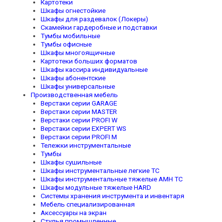
Картотеки
Шкафы огнестойкие
Шкафы для раздевалок (Локеры)
Скамейки гардеробные и подставки
Тумбы мобильные
Тумбы офисные
Шкафы многоящичные
Картотеки больших форматов
Шкафы кассира индивидуальные
Шкафы абонентские
Шкафы универсальные
Производственная мебель
Верстаки серии GARAGE
Верстаки серии MASTER
Верстаки серии PROFI W
Верстаки серии EXPERT WS
Верстаки серии PROFI M
Тележки инструментальные
Тумбы
Шкафы сушильные
Шкафы инструментальные легкие TC
Шкафы инструментальные тяжелые AMH TC
Шкафы модульные тяжелые HARD
Системы хранения инструмента и инвентаря
Мебель специализированная
Аксессуары на экран
Стулья промышленные