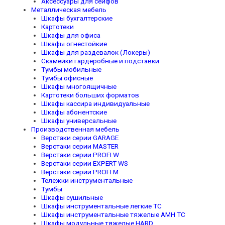
Аксессуары для сейфов
Металлическая мебель
Шкафы бухгалтерские
Картотеки
Шкафы для офиса
Шкафы огнестойкие
Шкафы для раздевалок (Локеры)
Скамейки гардеробные и подставки
Тумбы мобильные
Тумбы офисные
Шкафы многоящичные
Картотеки больших форматов
Шкафы кассира индивидуальные
Шкафы абонентские
Шкафы универсальные
Производственная мебель
Верстаки серии GARAGE
Верстаки серии MASTER
Верстаки серии PROFI W
Верстаки серии EXPERT WS
Верстаки серии PROFI M
Тележки инструментальные
Тумбы
Шкафы сушильные
Шкафы инструментальные легкие TC
Шкафы инструментальные тяжелые AMH TC
Шкафы модульные тяжелые HARD