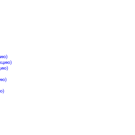
цию)
екцию)
цию)
ию)
ю)