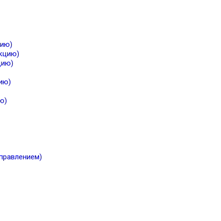
цию)
екцию)
цию)
ию)
ю)
правлением)