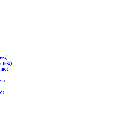
цию)
екцию)
цию)
ию)
ю)