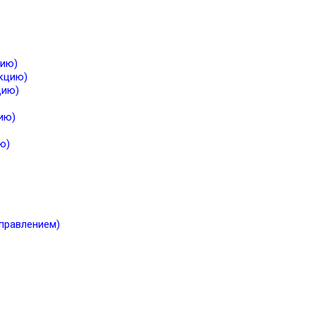
цию)
екцию)
цию)
ию)
ю)
правлением)