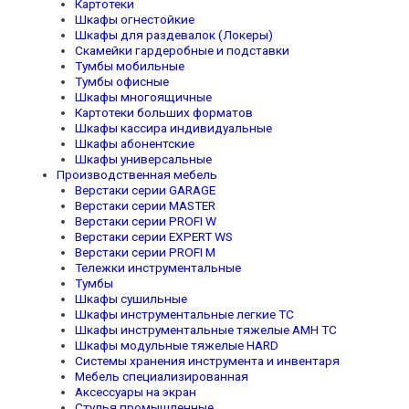
Картотеки
Шкафы огнестойкие
Шкафы для раздевалок (Локеры)
Скамейки гардеробные и подставки
Тумбы мобильные
Тумбы офисные
Шкафы многоящичные
Картотеки больших форматов
Шкафы кассира индивидуальные
Шкафы абонентские
Шкафы универсальные
Производственная мебель
Верстаки серии GARAGE
Верстаки серии MASTER
Верстаки серии PROFI W
Верстаки серии EXPERT WS
Верстаки серии PROFI M
Тележки инструментальные
Тумбы
Шкафы сушильные
Шкафы инструментальные легкие TC
Шкафы инструментальные тяжелые AMH TC
Шкафы модульные тяжелые HARD
Системы хранения инструмента и инвентаря
Мебель специализированная
Аксессуары на экран
Стулья промышленные