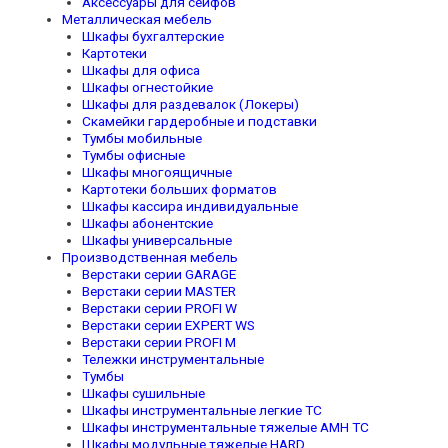
Аксессуары для сейфов
Металлическая мебель
Шкафы бухгалтерские
Картотеки
Шкафы для офиса
Шкафы огнестойкие
Шкафы для раздевалок (Локеры)
Скамейки гардеробные и подставки
Тумбы мобильные
Тумбы офисные
Шкафы многоящичные
Картотеки больших форматов
Шкафы кассира индивидуальные
Шкафы абонентские
Шкафы универсальные
Производственная мебель
Верстаки серии GARAGE
Верстаки серии MASTER
Верстаки серии PROFI W
Верстаки серии EXPERT WS
Верстаки серии PROFI M
Тележки инструментальные
Тумбы
Шкафы сушильные
Шкафы инструментальные легкие TC
Шкафы инструментальные тяжелые AMH TC
Шкафы модульные тяжелые HARD