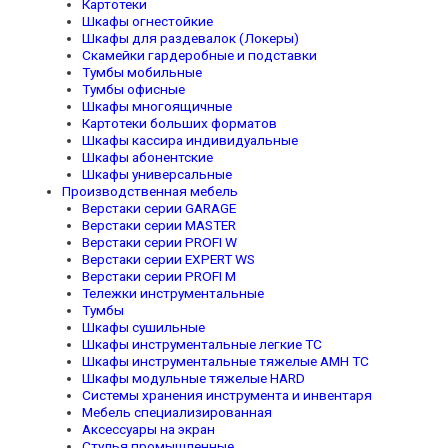
Картотеки
Шкафы огнестойкие
Шкафы для раздевалок (Локеры)
Скамейки гардеробные и подставки
Тумбы мобильные
Тумбы офисные
Шкафы многоящичные
Картотеки больших форматов
Шкафы кассира индивидуальные
Шкафы абонентские
Шкафы универсальные
Производственная мебель
Верстаки серии GARAGE
Верстаки серии MASTER
Верстаки серии PROFI W
Верстаки серии EXPERT WS
Верстаки серии PROFI M
Тележки инструментальные
Тумбы
Шкафы сушильные
Шкафы инструментальные легкие TC
Шкафы инструментальные тяжелые AMH TC
Шкафы модульные тяжелые HARD
Системы хранения инструмента и инвентаря
Мебель специализированная
Аксессуары на экран
Стулья промышленные