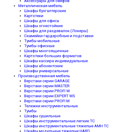
Аксессуары для сейфов
Металлическая мебель
Шкафы бухгалтерские
Картотеки
Шкафы для офиса
Шкафы огнестойкие
Шкафы для раздевалок (Локеры)
Скамейки гардеробные и подставки
Тумбы мобильные
Тумбы офисные
Шкафы многоящичные
Картотеки больших форматов
Шкафы кассира индивидуальные
Шкафы абонентские
Шкафы универсальные
Производственная мебель
Верстаки серии GARAGE
Верстаки серии MASTER
Верстаки серии PROFI W
Верстаки серии EXPERT WS
Верстаки серии PROFI M
Тележки инструментальные
Тумбы
Шкафы сушильные
Шкафы инструментальные легкие TC
Шкафы инструментальные тяжелые AMH TC
Шкафы модульные тяжелые HARD