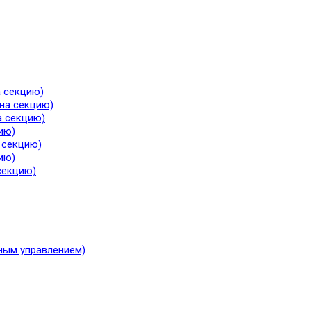
а секцию)
 на секцию)
а секцию)
ию)
а секцию)
ию)
секцию)
ным управлением)