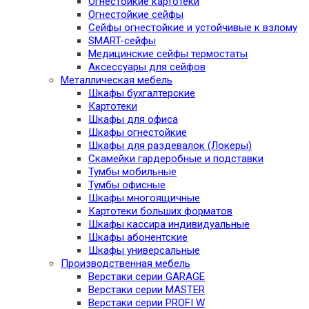
Огнестойкие картотеки
Огнестойкие сейфы
Сейфы огнестойкие и устойчивые к взлому
SMART-сейфы
Медицинские сейфы термостаты
Аксессуары для сейфов
Металлическая мебель
Шкафы бухгалтерские
Картотеки
Шкафы для офиса
Шкафы огнестойкие
Шкафы для раздевалок (Локеры)
Скамейки гардеробные и подставки
Тумбы мобильные
Тумбы офисные
Шкафы многоящичные
Картотеки больших форматов
Шкафы кассира индивидуальные
Шкафы абонентские
Шкафы универсальные
Производственная мебель
Верстаки серии GARAGE
Верстаки серии MASTER
Верстаки серии PROFI W