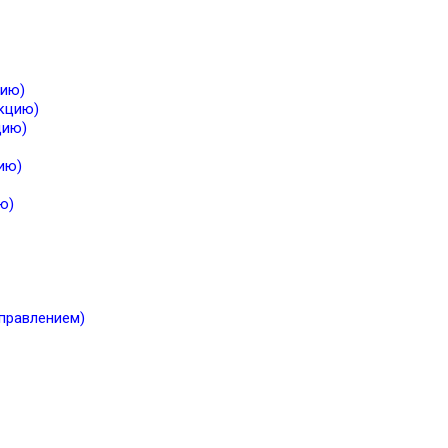
цию)
екцию)
цию)
ию)
ю)
правлением)