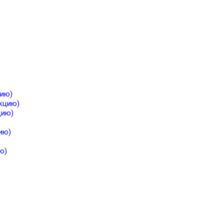
цию)
екцию)
цию)
ию)
ю)