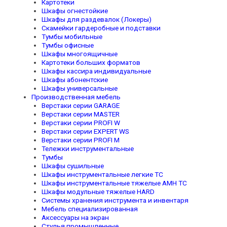
Картотеки
Шкафы огнестойкие
Шкафы для раздевалок (Локеры)
Скамейки гардеробные и подставки
Тумбы мобильные
Тумбы офисные
Шкафы многоящичные
Картотеки больших форматов
Шкафы кассира индивидуальные
Шкафы абонентские
Шкафы универсальные
Производственная мебель
Верстаки серии GARAGE
Верстаки серии MASTER
Верстаки серии PROFI W
Верстаки серии EXPERT WS
Верстаки серии PROFI M
Тележки инструментальные
Тумбы
Шкафы сушильные
Шкафы инструментальные легкие TC
Шкафы инструментальные тяжелые AMH TC
Шкафы модульные тяжелые HARD
Системы хранения инструмента и инвентаря
Мебель специализированная
Аксессуары на экран
Стулья промышленные