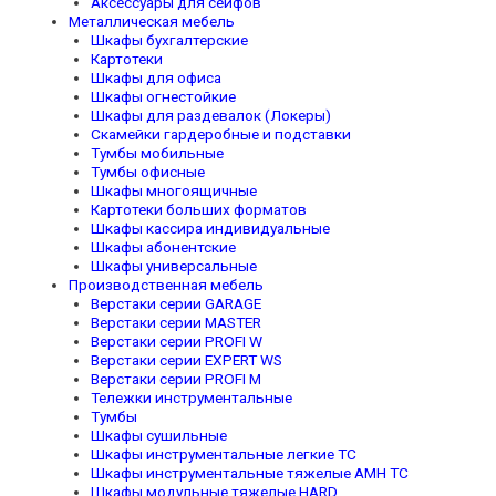
Аксессуары для сейфов
Металлическая мебель
Шкафы бухгалтерские
Картотеки
Шкафы для офиса
Шкафы огнестойкие
Шкафы для раздевалок (Локеры)
Скамейки гардеробные и подставки
Тумбы мобильные
Тумбы офисные
Шкафы многоящичные
Картотеки больших форматов
Шкафы кассира индивидуальные
Шкафы абонентские
Шкафы универсальные
Производственная мебель
Верстаки серии GARAGE
Верстаки серии MASTER
Верстаки серии PROFI W
Верстаки серии EXPERT WS
Верстаки серии PROFI M
Тележки инструментальные
Тумбы
Шкафы сушильные
Шкафы инструментальные легкие TC
Шкафы инструментальные тяжелые AMH TC
Шкафы модульные тяжелые HARD