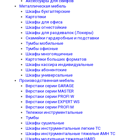
Аксессуары для сейфов
Металлическая мебель
Шкафы бухгалтерские
Картотеки
Шкафы для офиса
Шкафы огнестойкие
Шкафы для раздевалок (Локеры)
Скамейки гардеробные и подставки
Тумбы мобильные
Тумбы офисные
Шкафы многоящичные
Картотеки больших форматов
Шкафы кассира индивидуальные
Шкафы абонентские
Шкафы универсальные
Производственная мебель
Верстаки серии GARAGE
Верстаки серии MASTER
Верстаки серии PROFI W
Верстаки серии EXPERT WS
Верстаки серии PROFI M
Тележки инструментальные
Тумбы
Шкафы сушильные
Шкафы инструментальные легкие TC
Шкафы инструментальные тяжелые AMH TC
Шкафы модульные тяжелые HARD