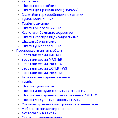
Картотеки
Шкафы огнестойкие
Шкафы для раздевалок (Локеры)
Скамейки гардеробные и подставки
Тумбы мобильные
Тумбы офисные
Шкафы многоящичные
Картотеки больших форматов
Шкафы кассира индивидуальные
Шкафы абонентские
Шкафы универсальные
Производственная мебель
Верстаки серии GARAGE
Верстаки серии MASTER
Верстаки серии PROFI W
Верстаки серии EXPERT WS
Верстаки серии PROFI M
Тележки инструментальные
Тумбы
Шкафы сушильные
Шкафы инструментальные легкие TC
Шкафы инструментальные тяжелые AMH TC
Шкафы модульные тяжелые HARD
Системы хранения инструмента и инвентаря
Мебель специализированная
Аксессуары на экран
Стулья промышленные