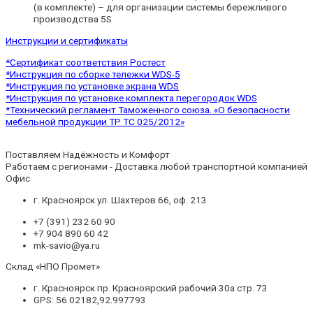
(в комплекте) – для организации системы бережливого
производства 5S
Инструкции и сертификаты
*
Сертификат соответствия Ростест
*
Инструкция по сборке тележки WDS-5
*
Инструкция по установке экрана WDS
*
Инструкция по установке комплекта перегородок WDS
*
Технический регламент Таможенного союза. «О безопасности
мебельной продукции ТР ТС 025/2012»
Поставляем Надёжность и Комфорт
Работаем с регионами - Доставка любой транспортной компанией
Офис
г. Красноярск ул. Шахтеров 66, оф. 213
+7 (391) 232 60 90
+7 904 890 60 42
mk-savio@ya.ru
Склад «НПО Промет»
г. Красноярск пр. Красноярский рабочий 30а стр. 73
GPS: 56.02182,92.997793