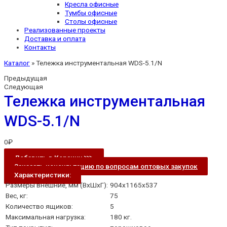
Кресла офисные
Тумбы офисные
Столы офисные
Реализованные проекты
Доставка и оплата
Контакты
Каталог
»
Тележка инструментальная WDS-5.1/N
Предыдущая
Следующая
Тележка инструментальная
WDS-5.1/N
0
₽
Добавить в Корзину ⋙
Заказать консультацию по вопросам оптовых закупок
Характеристики:
Размеры внешние, мм (ВхШхГ):
904x1165x537
Вес, кг:
75
Количество ящиков:
5
Максимальная нагрузка:
180 кг.