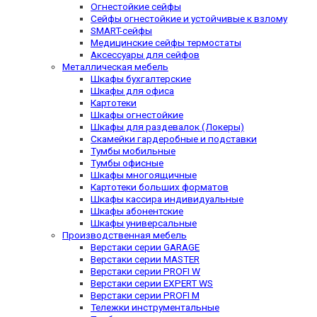
Огнестойкие сейфы
Сейфы огнестойкие и устойчивые к взлому
SMART-сейфы
Медицинские сейфы термостаты
Аксессуары для сейфов
Металлическая мебель
Шкафы бухгалтерские
Шкафы для офиса
Картотеки
Шкафы огнестойкие
Шкафы для раздевалок (Локеры)
Скамейки гардеробные и подставки
Тумбы мобильные
Тумбы офисные
Шкафы многоящичные
Картотеки больших форматов
Шкафы кассира индивидуальные
Шкафы абонентские
Шкафы универсальные
Производственная мебель
Верстаки серии GARAGE
Верстаки серии MASTER
Верстаки серии PROFI W
Верстаки серии EXPERT WS
Верстаки серии PROFI M
Тележки инструментальные