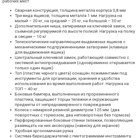
рабочих мест.
Сварная конструкция, толщина металла корпуса 0,8 мм.
Три вида ящиков, толщина металла 1 мм. Нагрузка на
малый – 20 кг, на средний – 25 кг, на большой – 30 кг.
Дополнительная ниша, запираемая на ключевой замок, со
съемной регулируемой по высоте полкой. Нагрузка на полку
в секции – 10 кг.
Телескопические направляющие выдвижных ящиков с
механическими подпружиненными затворами (клавиша
для выдвижения ящика)
Центральный ключевой замок, работающий совместно с
системой антиопрокидывания (одновременно открывается
только один ящик)
Топ (пластик черного цвета) оснащён ложементами под
инструменты для организации, хранения и удобства
использования во время выполнения работ. Нагрузка на
ТОП – 40 кг.
Боковые бампера, выполненные из прорезиненного
пластика, защищают торцы тележки и окружающие
предметы от непреднамеренного повреждения
Колеса с немаркой резиной диаметром 125 мм. (два
поворотных с тормозом, два неповоротных без тормоза)
Перфорированные боковые стенки тележки, позволяющие
размещать на них аксессуары (навеску для экранов)
Удобная эргономичная ручка
Система биркодержателей с пиктограммами инструмента