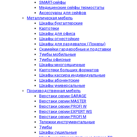
SMART-сейфы
Медицинские сейфы термостаты
Аксессуары для сейфов
Металлическая мебель
Шкафы бухгалтерские
Картотеки
Шкафы для офиса
Шкафы огнестойкие
Шкафы для раздевалок (Локеры)
Скамейки гардеробные и подставки
Тумбы мобильные
Тумбы офисные
Шкафы многоящичные
Картотеки больших форматов
Шкафы кассира индивидуальные
Шкафы абонентские
Шкафы универсальные
Производственная мебель
Верстаки серии GARAGE
Верстаки серии MASTER
Верстаки серии PROFI W
Верстаки серии EXPERT WS
Верстаки серии PROFI M
Тележки инструментальные
Тумбы
Шкафы сушильные