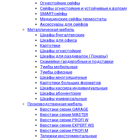
Огнестойкие сейфы
Сейфы огнестойкие и устойчивые к взлому
SMART-сейфы
Медицинские сейфы термостаты
Аксессуары для сейфов
Металлическая мебель
Шкафы бухгалтерские
Шкафы для офиса
Картотеки
Шкафы огнестойкие
Шкафы для раздевалок (Локеры)
Скамейки гардеробные и подставки
Тумбы мобильные
Тумбы офисные
Шкафы многоящичные
Картотеки больших форматов
Шкафы кассира индивидуальные
Шкафы абонентские
Шкафы универсальные
Производственная мебель
Верстаки серии GARAGE
Верстаки серии MASTER
Верстаки серии PROFI W
Верстаки серии EXPERT WS
Верстаки серии PROFI M
Тележки инструментальные