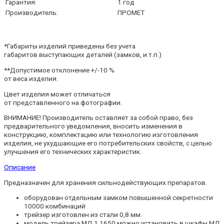
Гарантия:
1 год
Производитель:
ПРОМЕТ
*Габариты изделий приведены без учета
габаритов выступающих деталей (замков, и т.п.)
**Допустимое отклонение +/-10 %
от веса изделия.
Цвет изделия может отличаться
от представленного на фотографии.
ВНИМАНИЕ! Производитель оставляет за собой право, без
предварительного уведомления, вносить изменения в
конструкцию, комплектацию или технологию изготовления
изделия, не ухудшающие его потребительских свойств, с целью
улучшения его технических характеристик.
Описание
Предназначен для хранения сильнодействующих препаратов.
оборудован отдельным замком повышенной секретности
10000 комбинаций
трейзер изготовлен из стали 0,8 мм.
модель трейзера MД 1 1650 можно установить в шкафы MД