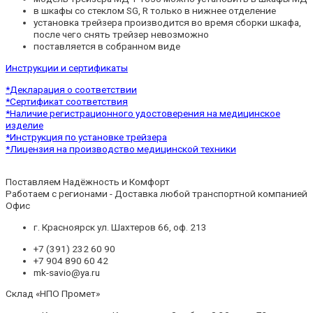
в шкафы со стеклом SG, R только в нижнее отделение
установка трейзера производится во время сборки шкафа,
после чего снять трейзер невозможно
поставляется в собранном виде
Инструкции и сертификаты
*
Декларация о соответствии
*
Сертификат соответствия
*
Наличие регистрационного удостоверения на медицинское
изделие
*
Инструкция по установке трейзера
*
Лицензия на производство медицинской техники
Поставляем Надёжность и Комфорт
Работаем с регионами - Доставка любой транспортной компанией
Офис
г. Красноярск ул. Шахтеров 66, оф. 213
+7 (391) 232 60 90
+7 904 890 60 42
mk-savio@ya.ru
Склад «НПО Промет»