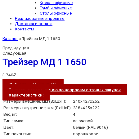
Кресла офисные
Тумбы офисные
Столы офисные
Реализованные проекты
Доставка и оплата
Контакты
Каталог
»
Трейзер МД 1 1650
Предыдущая
Следующая
Трейзер МД 1 1650
3 740
₽
Добавить в Корзину ⋙
Заказать консультацию по вопросам оптовых закупок
Характеристики:
Размеры внешние, мм (ВхШхГ):
240x427x252
Размеры внутренние, мм (ВхШхГ):
238x425x222
Вес, кг:
4
Тип замка:
ключевой
Цвет:
белый (RAL 9016)
Тип покрытия:
порошковое