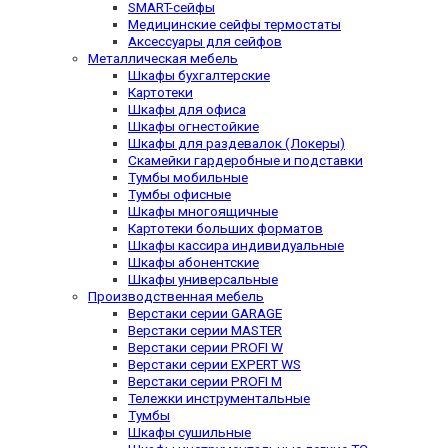
SMART-сейфы
Медицинские сейфы термостаты
Аксессуары для сейфов
Металлическая мебель
Шкафы бухгалтерские
Картотеки
Шкафы для офиса
Шкафы огнестойкие
Шкафы для раздевалок (Локеры)
Скамейки гардеробные и подставки
Тумбы мобильные
Тумбы офисные
Шкафы многоящичные
Картотеки больших форматов
Шкафы кассира индивидуальные
Шкафы абонентские
Шкафы универсальные
Производственная мебель
Верстаки серии GARAGE
Верстаки серии MASTER
Верстаки серии PROFI W
Верстаки серии EXPERT WS
Верстаки серии PROFI M
Тележки инструментальные
Тумбы
Шкафы сушильные