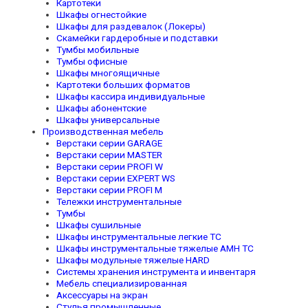
Картотеки
Шкафы огнестойкие
Шкафы для раздевалок (Локеры)
Скамейки гардеробные и подставки
Тумбы мобильные
Тумбы офисные
Шкафы многоящичные
Картотеки больших форматов
Шкафы кассира индивидуальные
Шкафы абонентские
Шкафы универсальные
Производственная мебель
Верстаки серии GARAGE
Верстаки серии MASTER
Верстаки серии PROFI W
Верстаки серии EXPERT WS
Верстаки серии PROFI M
Тележки инструментальные
Тумбы
Шкафы сушильные
Шкафы инструментальные легкие TC
Шкафы инструментальные тяжелые AMH TC
Шкафы модульные тяжелые HARD
Системы хранения инструмента и инвентаря
Мебель специализированная
Аксессуары на экран
Стулья промышленные