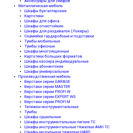
Аксессуары для сейфов
Металлическая мебель
Шкафы бухгалтерские
Картотеки
Шкафы для офиса
Шкафы огнестойкие
Шкафы для раздевалок (Локеры)
Скамейки гардеробные и подставки
Тумбы мобильные
Тумбы офисные
Шкафы многоящичные
Картотеки больших форматов
Шкафы кассира индивидуальные
Шкафы абонентские
Шкафы универсальные
Производственная мебель
Верстаки серии GARAGE
Верстаки серии MASTER
Верстаки серии PROFI W
Верстаки серии EXPERT WS
Верстаки серии PROFI M
Тележки инструментальные
Тумбы
Шкафы сушильные
Шкафы инструментальные легкие TC
Шкафы инструментальные тяжелые AMH TC
Шкафы модульные тяжелые HARD