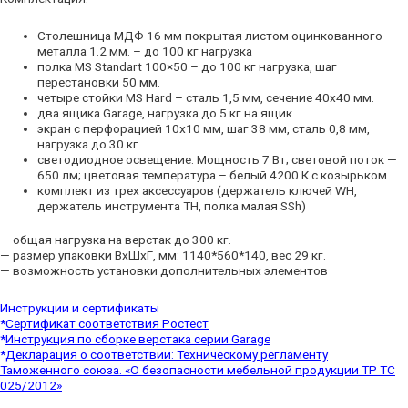
Столешница МДФ 16 мм покрытая листом оцинкованного
металла 1.2 мм. – до 100 кг нагрузка
полка MS Standart 100×50 – до 100 кг нагрузка, шаг
перестановки 50 мм.
четыре стойки MS Hard – сталь 1,5 мм, сечение 40х40 мм.
два ящика Garage, нагрузка до 5 кг на ящик
экран с перфорацией 10х10 мм, шаг 38 мм, сталь 0,8 мм,
нагрузка до 30 кг.
светодиодное освещение. Мощность 7 Вт; световой поток —
650 лм; цветовая температура – белый 4200 К с козырьком
комплект из трех аксессуаров (держатель ключей WH,
держатель инструмента TH, полка малая SSh)
— общая нагрузка на верстак до 300 кг.
— размер упаковки ВхШхГ, мм: 1140*560*140, вес 29 кг.
— возможность установки дополнительных элементов
Инструкции и сертификаты
*
Сертификат соответствия Ростест
*
Инструкция по сборке верстака серии Garage
*
Декларация о соответствии: Техническому регламенту
Таможенного союза. «О безопасности мебельной продукции ТР ТС
025/2012»