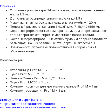
Описание
Столешница из фанеры 24 мм. с накладкой из оцинкованного
листа 1,5 мм.
Допустимая распределенная нагрузка до 1,5 т.
Максимальная нагрузка на полку внутри тумбы – 120 кг.
Полезный размер отделения ВхШхГ, мм.: 715х440х550 мм.
Боковые прорезиненные бампера на тумбе и опоре защищают
торцы верстака от непреднамеренного повреждения
Боковые перфорированные стенки тумбы и опоры позволяют
размещать на них различные стандартные аксессуары
Возможность установки полки-стенки в L- образном и I –
образном виде
Комплектация
Столешница Profi MTS-200 – 1 шт.
Тумба Profi M-5 – 2 шт.
Полка и Стенка Profi M-200/2 – 1 шт.
Экран Profi M-200 – 1 шт.
Комплект косынок для крепления экранов Profi M – 1 шт.
Комплект освещения Profi M – 1 шт.
Инструкции и сертификаты
*
Сертификат соответствия Ростест
*
Инструкция по сборке верстака серии WS