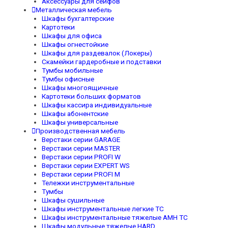
Аксессуары для сейфов
Металлическая мебель
Шкафы бухгалтерские
Картотеки
Шкафы для офиса
Шкафы огнестойкие
Шкафы для раздевалок (Локеры)
Скамейки гардеробные и подставки
Тумбы мобильные
Тумбы офисные
Шкафы многоящичные
Картотеки больших форматов
Шкафы кассира индивидуальные
Шкафы абонентские
Шкафы универсальные
Производственная мебель
Верстаки серии GARAGE
Верстаки серии MASTER
Верстаки серии PROFI W
Верстаки серии EXPERT WS
Верстаки серии PROFI M
Тележки инструментальные
Тумбы
Шкафы сушильные
Шкафы инструментальные легкие TC
Шкафы инструментальные тяжелые AMH TC
Шкафы модульные тяжелые HARD