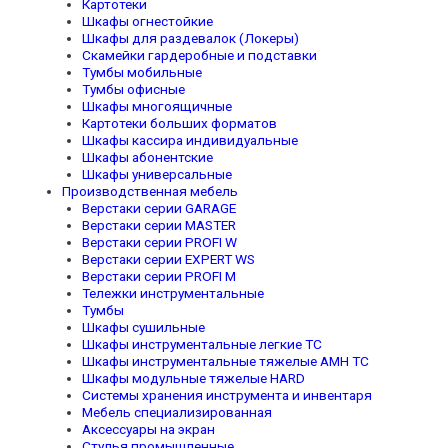
Картотеки
Шкафы огнестойкие
Шкафы для раздевалок (Локеры)
Скамейки гардеробные и подставки
Тумбы мобильные
Тумбы офисные
Шкафы многоящичные
Картотеки больших форматов
Шкафы кассира индивидуальные
Шкафы абонентские
Шкафы универсальные
Производственная мебель
Верстаки серии GARAGE
Верстаки серии MASTER
Верстаки серии PROFI W
Верстаки серии EXPERT WS
Верстаки серии PROFI M
Тележки инструментальные
Тумбы
Шкафы сушильные
Шкафы инструментальные легкие TC
Шкафы инструментальные тяжелые AMH TC
Шкафы модульные тяжелые HARD
Системы хранения инструмента и инвентаря
Мебель специализированная
Аксессуары на экран
Стулья промышленные