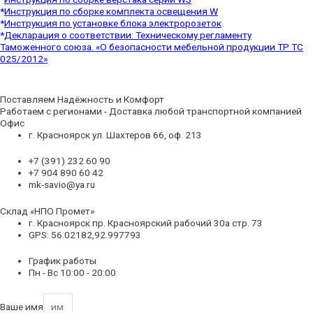
*
Инструкция по сборке комплекта освещения W
*
Инструкция по установке блока электророзеток
*
Декларация о соответствии: Техническому регламенту
Таможенного союза. «О безопасности мебельной продукции ТР ТС
025/2012»
Поставляем Надёжность и Комфорт
Работаем с регионами - Доставка любой транспортной компанией
Офис
г. Красноярск ул. Шахтеров 66, оф. 213
+7 (391) 232 60 90
+7 904 890 60 42
mk-savio@ya.ru
Склад «НПО Промет»
г. Красноярск пр. Красноярский рабочий 30а стр. 73
GPS: 56.02182,92.997793
График работы
Пн - Вс 10:00 - 20:00
Ваше имя