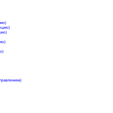
цию)
екцию)
цию)
ию)
ю)
правлением)