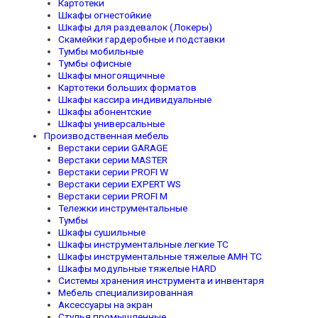
Картотеки
Шкафы огнестойкие
Шкафы для раздевалок (Локеры)
Скамейки гардеробные и подставки
Тумбы мобильные
Тумбы офисные
Шкафы многоящичные
Картотеки больших форматов
Шкафы кассира индивидуальные
Шкафы абонентские
Шкафы универсальные
Производственная мебель
Верстаки серии GARAGE
Верстаки серии MASTER
Верстаки серии PROFI W
Верстаки серии EXPERT WS
Верстаки серии PROFI M
Тележки инструментальные
Тумбы
Шкафы сушильные
Шкафы инструментальные легкие TC
Шкафы инструментальные тяжелые AMH TC
Шкафы модульные тяжелые HARD
Системы хранения инструмента и инвентаря
Мебель специализированная
Аксессуары на экран
Стулья промышленные