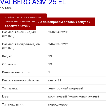
VALBERG ASM 25 EL
16 140
₽
Добавить в Корзину ⋙
Заказать консультацию по вопросам оптовых закупок
Характеристики:
Размеры внешние, мм
250x340x280
(ВхШхГ):
Размеры внутренние, мм
246x336x226
(ВхШхГ):
Вес, кг:
13
Объём, л:
19
Количество полок:
1
Класс взломостойкости:
класс S1
Тип замка:
электронный кодовый
Цвет:
коричневый (молотковая эмаль)
Тип покрытия:
порошковое