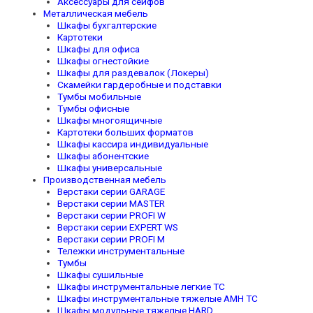
Аксессуары для сейфов
Металлическая мебель
Шкафы бухгалтерские
Картотеки
Шкафы для офиса
Шкафы огнестойкие
Шкафы для раздевалок (Локеры)
Скамейки гардеробные и подставки
Тумбы мобильные
Тумбы офисные
Шкафы многоящичные
Картотеки больших форматов
Шкафы кассира индивидуальные
Шкафы абонентские
Шкафы универсальные
Производственная мебель
Верстаки серии GARAGE
Верстаки серии MASTER
Верстаки серии PROFI W
Верстаки серии EXPERT WS
Верстаки серии PROFI M
Тележки инструментальные
Тумбы
Шкафы сушильные
Шкафы инструментальные легкие TC
Шкафы инструментальные тяжелые AMH TC
Шкафы модульные тяжелые HARD