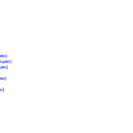
цию)
екцию)
цию)
ию)
ю)