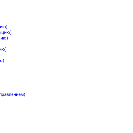
цию)
екцию)
цию)
ию)
ю)
правлением)