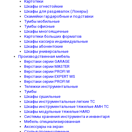
Картотеки
Шкафы огнестойкие
Шкафы для раздевалок (Локеры)
Скамейки гардеробные и подставки
Тумбы мобильные
Тумбы офисные
Шкафы многоящичные
Картотеки больших форматов
Шкафы кассира индивидуальные
Шкафы абонентские
Шкафы универсальные
Производственная мебель
Верстаки серии GARAGE
Верстаки серии MASTER
Верстаки серии PROFI W
Верстаки серии EXPERT WS
Верстаки серии PROFI M
Тележки инструментальные
Тумбы
Шкафы сушильные
Шкафы инструментальные легкие TC
Шкафы инструментальные тяжелые AMH TC
Шкафы модульные тяжелые HARD
Системы хранения инструмента и инвентаря
Мебель специализированная
Аксессуары на экран
Стулья промышленные