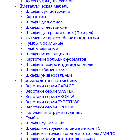
Аксессуары для сейфов
Металлическая мебель
Шкафы бухгалтерские
Картотеки
Шкафы для офиса
Шкафы огнестойкие
Шкафы для раздевалок (Локеры)
Скамейки гардеробные и подставки
Тумбы мобильные
Тумбы офисные
Шкафы многоящичные
Картотеки больших форматов
Шкафы кассира индивидуальные
Шкафы абонентские
Шкафы универсальные
Производственная мебель
Верстаки серии GARAGE
Верстаки серии MASTER
Верстаки серии PROFI W
Верстаки серии EXPERT WS
Верстаки серии PROFI M
Тележки инструментальные
Тумбы
Шкафы сушильные
Шкафы инструментальные легкие TC
Шкафы инструментальные тяжелые AMH TC
Шкафы модульные тяжелые HARD