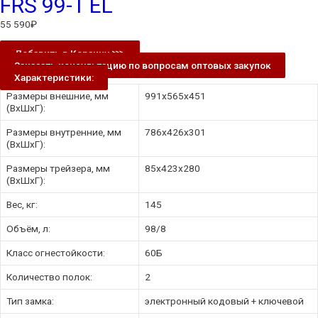
FRS 99-T EL
55 590
₽
Добавить в Корзину ⋙
Заказать консультацию по вопросам оптовых закупок
Характеристики:
Размеры внешние, мм
991x565x451
(ВхШхГ):
Размеры внутренние, мм
786x426x301
(ВхШхГ):
Размеры трейзера, мм
85х423х280
(ВхШхГ):
Вес, кг:
145
Объём, л:
98/8
Класс огнестойкости:
60Б
Количество полок:
2
Тип замка:
электронный кодовый + ключевой