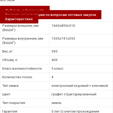
430 980
₽
Добавить в Корзину ⋙
Заказать консультацию по вопросам оптовых закупок
Характеристики:
Размеры внешние, мм
1660x850x510
(ВхШхГ):
Размеры внутренние, мм
1555x741x355
(ВхШхГ):
Вес, кг:
595
Объём, л:
409
Класс взломостойкости:
5 класс
Количество полок:
4
Тип замка:
электронный кодовый + ключевой
Цвет:
графит структурированный
Тип покрытия:
эмаль
Гарантия:
5 лет (с учетом прохождения