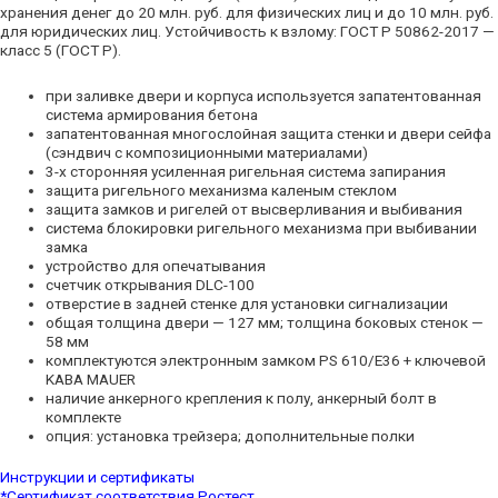
хранения денег до 20 млн. руб. для физических лиц и до 10 млн. руб.
для юридических лиц. Устойчивость к взлому: ГОСТ Р 50862-2017 —
класс 5 (ГОСТ Р).
при заливке двери и корпуса используется запатентованная
система армирования бетона
запатентованная многослойная защита стенки и двери сейфа
(сэндвич с композиционными материалами)
3-х сторонняя усиленная ригельная система запирания
защита ригельного механизма каленым стеклом
защита замков и ригелей от высверливания и выбивания
система блокировки ригельного механизма при выбивании
замка
устройство для опечатывания
счетчик открывания DLC-100
отверстие в задней стенке для установки сигнализации
общая толщина двери — 127 мм; толщина боковых стенок —
58 мм
комплектуются электронным замком PS 610/E36 + ключевой
KABA MAUER
наличие анкерного крепления к полу, анкерный болт в
комплекте
опция: установка трейзера; дополнительные полки
Инструкции и сертификаты
*
Сертификат соответствия Ростест