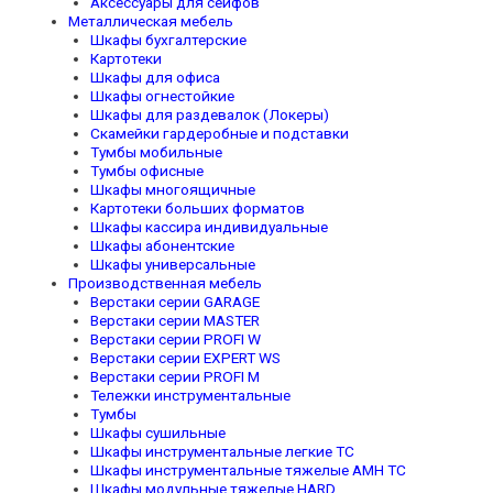
Аксессуары для сейфов
Металлическая мебель
Шкафы бухгалтерские
Картотеки
Шкафы для офиса
Шкафы огнестойкие
Шкафы для раздевалок (Локеры)
Скамейки гардеробные и подставки
Тумбы мобильные
Тумбы офисные
Шкафы многоящичные
Картотеки больших форматов
Шкафы кассира индивидуальные
Шкафы абонентские
Шкафы универсальные
Производственная мебель
Верстаки серии GARAGE
Верстаки серии MASTER
Верстаки серии PROFI W
Верстаки серии EXPERT WS
Верстаки серии PROFI M
Тележки инструментальные
Тумбы
Шкафы сушильные
Шкафы инструментальные легкие TC
Шкафы инструментальные тяжелые AMH TC
Шкафы модульные тяжелые HARD