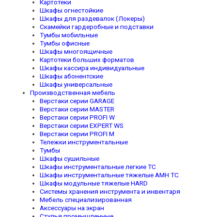
Картотеки
Шкафы огнестойкие
Шкафы для раздевалок (Локеры)
Скамейки гардеробные и подставки
Тумбы мобильные
Тумбы офисные
Шкафы многоящичные
Картотеки больших форматов
Шкафы кассира индивидуальные
Шкафы абонентские
Шкафы универсальные
Производственная мебель
Верстаки серии GARAGE
Верстаки серии MASTER
Верстаки серии PROFI W
Верстаки серии EXPERT WS
Верстаки серии PROFI M
Тележки инструментальные
Тумбы
Шкафы сушильные
Шкафы инструментальные легкие TC
Шкафы инструментальные тяжелые AMH TC
Шкафы модульные тяжелые HARD
Системы хранения инструмента и инвентаря
Мебель специализированная
Аксессуары на экран
Стулья промышленные