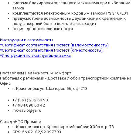
система блокировки ригельного механизма при выбивании
замка
комплектуются электронным кодовым замком PS 310/E01
предусмотрена возможность двух анкерных креплений к
полу, анкерный болт в комплект не входит
опция: дополнительные полки
Инструкции и сертификаты
*
Сертификат соответствия Ростест (взломостойкость)
*
Сертификат соответствия Ростест (огнестойкость)
*
Инструкция по эксплуатации замка
Поставляем Надёжность и Комфорт
Работаем с регионами - Доставка любой транспортной компанией
Офис
г. Красноярск ул. Шахтеров 66, оф. 213
+7 (391) 232 60 90
+7 904 890 60 42
mk-savio@ya.ru
Склад «НПО Промет»
г. Красноярск пр. Красноярский рабочий 30а стр. 73
GPS: 56.02182,92.997793