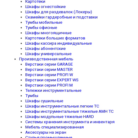
Картотеки
Шкафы огнестойкие
Шкафы для раздевалок (Локеры)
Скамейки гардеробные и подставки
Тумбы мобильные
Тумбы офисные
Шкафы многоящичные
Картотеки больших форматов
Шкафы кассира индивидуальные
Шкафы абонентские
Шкафы универсальные
Производственная мебель
Верстаки серии GARAGE
Верстаки серии MASTER
Верстаки серии PROFI W
Верстаки серии EXPERT WS
Верстаки серии PROFI M
Тележки инструментальные
Тумбы
Шкафы сушильные
Шкафы инструментальные легкие TC
Шкафы инструментальные тяжелые AMH TC
Шкафы модульные тяжелые HARD
Системы хранения инструмента и инвентаря
Мебель специализированная
Аксессуары на экран
Стулья промышленные