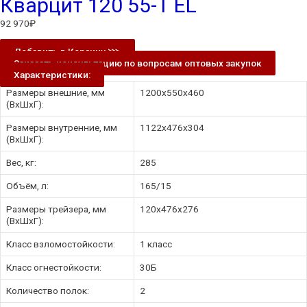
Кварцит 120 55-Т EL
92 970
₽
Добавить в Корзину ⋙
Заказать консультацию по вопросам оптовых закупок
Характеристики:
Размеры внешние, мм
1200x550x460
(ВхШхГ):
Размеры внутренние, мм
1122x476x304
(ВхШхГ):
Вес, кг:
285
Объём, л:
165/15
Размеры трейзера, мм
120х476х276
(ВхШхГ):
Класс взломостойкости:
1 класс
Класс огнестойкости:
30Б
Количество полок:
2