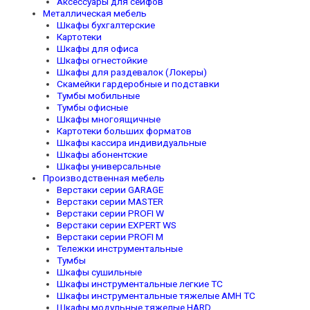
Аксессуары для сейфов
Металлическая мебель
Шкафы бухгалтерские
Картотеки
Шкафы для офиса
Шкафы огнестойкие
Шкафы для раздевалок (Локеры)
Скамейки гардеробные и подставки
Тумбы мобильные
Тумбы офисные
Шкафы многоящичные
Картотеки больших форматов
Шкафы кассира индивидуальные
Шкафы абонентские
Шкафы универсальные
Производственная мебель
Верстаки серии GARAGE
Верстаки серии MASTER
Верстаки серии PROFI W
Верстаки серии EXPERT WS
Верстаки серии PROFI M
Тележки инструментальные
Тумбы
Шкафы сушильные
Шкафы инструментальные легкие TC
Шкафы инструментальные тяжелые AMH TC
Шкафы модульные тяжелые HARD