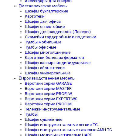
Аксессуары для сейфов
Металлическая мебель
Шкафы бухгалтерские
Картотеки
Шкафы для офиса
Шкафы огнестойкие
Шкафы для раздевалок (Локеры)
Скамейки гардеробные и подставки
Тумбы мобильные
Тумбы офисные
Шкафы многоящичные
Картотеки больших форматов
Шкафы кассира индивидуальные
Шкафы абонентские
Шкафы универсальные
Производственная мебель
Верстаки серии GARAGE
Верстаки серии MASTER
Верстаки серии PROFI W
Верстаки серии EXPERT WS
Верстаки серии PROFI M
Тележки инструментальные
Тумбы
Шкафы сушильные
Шкафы инструментальные легкие TC
Шкафы инструментальные тяжелые AMH TC
Шкафы модульные тяжелые HARD