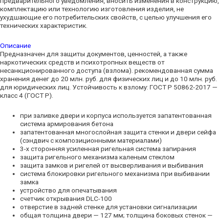
предварительного уведомления, вносить изменения в конструкцию,
комплектацию или технологию изготовления изделия, не
ухудшающие его потребительских свойств, с целью улучшения его
технических характеристик.
Описание
Предназначен для защиты документов, ценностей, а также
наркотических средств и психотропных веществ от
несанкционированного доступа (взлома). рекомендованная сумма
хранения денег до 20 млн. руб. для физических лиц и до 10 млн. руб.
для юридических лиц. Устойчивость к взлому: ГОСТ Р 50862-2017 —
класс 4 (ГОСТ Р).
при заливке двери и корпуса используется запатентованная
система армирования бетона
запатентованная многослойная защита стенки и двери сейфа
(сэндвич с композиционными материалами)
3-х сторонняя усиленная ригельная система запирания
защита ригельного механизма каленым стеклом
защита замков и ригелей от высверливания и выбивания
система блокировки ригельного механизма при выбивании
замка
устройство для опечатывания
счетчик открывания DLC-100
отверстие в задней стенке для установки сигнализации
общая толщина двери — 127 мм; толщина боковых стенок —