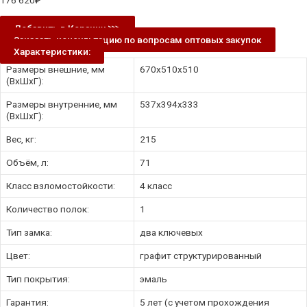
176 620
₽
Добавить в Корзину ⋙
Заказать консультацию по вопросам оптовых закупок
Характеристики:
Размеры внешние, мм
670x510x510
(ВхШхГ):
Размеры внутренние, мм
537x394x333
(ВхШхГ):
Вес, кг:
215
Объём, л:
71
Класс взломостойкости:
4 класс
Количество полок:
1
Тип замка:
два ключевых
Цвет:
графит структурированный
Тип покрытия:
эмаль
Гарантия:
5 лет (с учетом прохождения