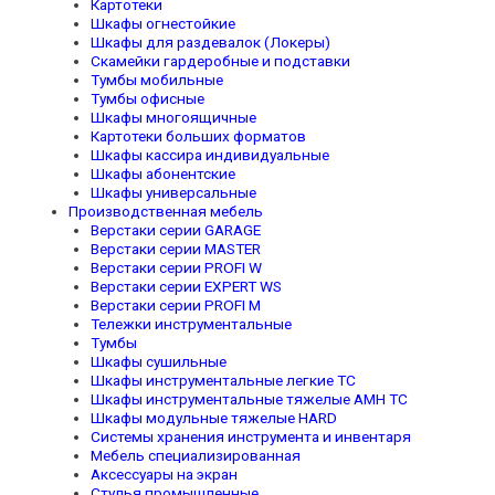
Картотеки
Шкафы огнестойкие
Шкафы для раздевалок (Локеры)
Скамейки гардеробные и подставки
Тумбы мобильные
Тумбы офисные
Шкафы многоящичные
Картотеки больших форматов
Шкафы кассира индивидуальные
Шкафы абонентские
Шкафы универсальные
Производственная мебель
Верстаки серии GARAGE
Верстаки серии MASTER
Верстаки серии PROFI W
Верстаки серии EXPERT WS
Верстаки серии PROFI M
Тележки инструментальные
Тумбы
Шкафы сушильные
Шкафы инструментальные легкие TC
Шкафы инструментальные тяжелые AMH TC
Шкафы модульные тяжелые HARD
Системы хранения инструмента и инвентаря
Мебель специализированная
Аксессуары на экран
Стулья промышленные